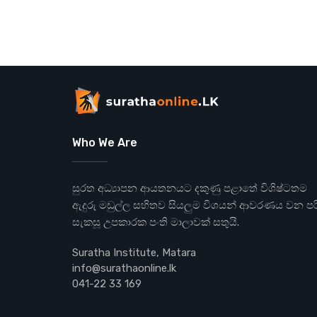
Who We Are
සුරත අධ්‍යාපන ආයතනයට දකුණු පළාතේ විශිෂ්ටතම
ඇදුරු මඩුල්ල සහිතව සියලුම විශයන් ආවරණය වන පරි
සැකසූ උපකාරක පංති මාලාවක් සතුයි.
Suratha Institute, Matara
info@surathaonline.lk
041-22 33 169